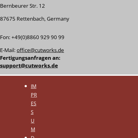
Bernbeurer Str. 12
87675 Rettenbach, Germany
Fon: +49(0)8860 929 90 99
E-Mail:
office@cutworks.de
Fertigungs­anfragen an:
support@cutworks.de
IM
PR
ES
S
U
M
D