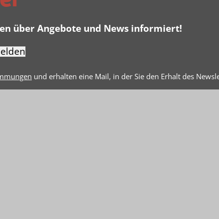
er
ben über Angebote und News informiert!
elden
immungen
und erhalten eine Mail, in der Sie den Erhalt des Newsl