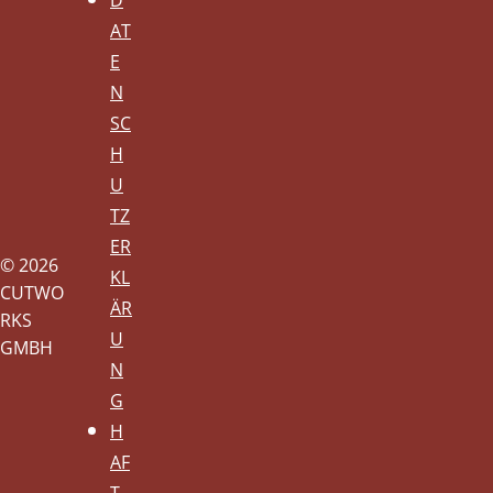
AT
E
N
SC
H
U
TZ
ER
© 2026
KL
CUTWO
ÄR
RKS
U
GMBH
N
G
H
AF
T