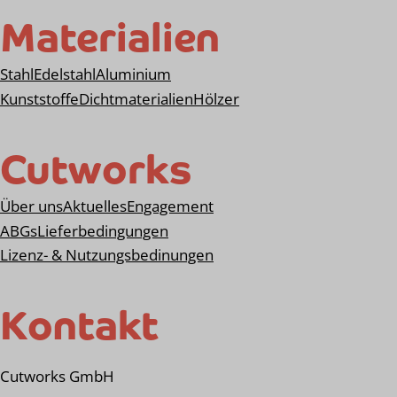
Materialien
Stahl
Edelstahl
Aluminium
Kunststoffe
Dichtmaterialien
Hölzer
Cutworks
Über uns
Aktuelles
Engagement
ABGs
Lieferbedingungen
Lizenz- & Nutzungsbedinungen
Kontakt
Cutworks GmbH