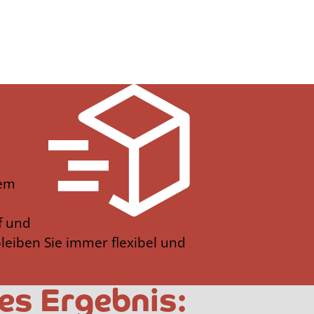
rem
f und
bleiben Sie immer flexibel und
es Ergebnis: