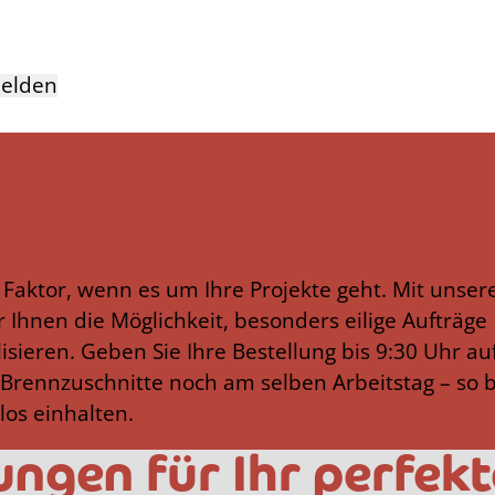
elden
 Service – Schneller
er Faktor, wenn es um Ihre Projekte geht. Mit unse
r Ihnen die Möglichkeit, besonders eilige Aufträge
lisieren. Geben Sie Ihre Bestellung bis 9:30 Uhr au
d Brennzuschnitte noch am selben Arbeitstag – so 
os einhalten.
ngen für Ihr perfekt