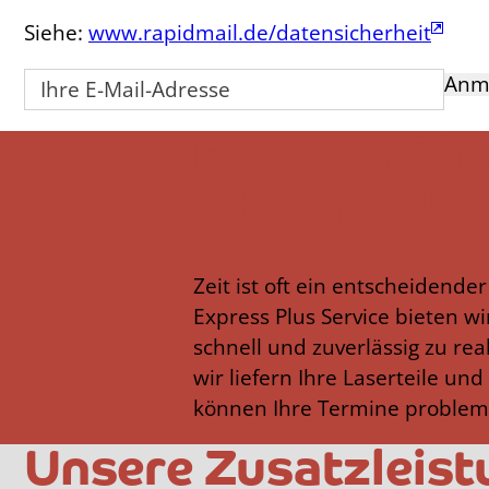
Siehe:
www.rapidmail.de/datensicherheit
Anm
Express Plus
ist Keiner!
Zeit ist oft ein entscheidend
Express Plus Service bieten wi
schnell und zuverlässig zu rea
wir liefern Ihre Laserteile un
können Ihre Termine probleml
Unsere Zusatzleistu